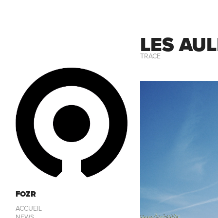
LES AU
TRACE
FOZR
ACCUEIL
NEWS