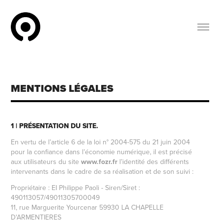
MENTIONS LÉGALES
1 | PRÉSENTATION DU SITE.
En vertu de l’article 6 de la loi n° 2004-575 du 21 juin 2004
pour la confiance dans l’économie numérique, il est précisé
aux utilisateurs du site
www.
fozr.fr
l’identité des différents
intervenants dans le cadre de sa réalisation et de son suivi :
Propriétaire : EI Philippe Paoli - Siren/Siret :
490113057/49011305700049
11, rue Marguerite Yourcenar 59930 LA CHAPELLE
D'ARMENTIERES